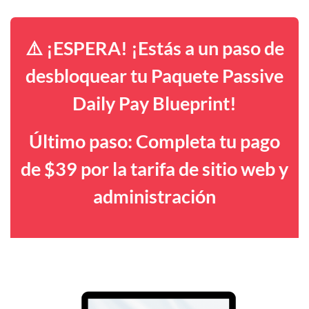
⚠️ ¡ESPERA! ¡Estás a un paso de
desbloquear tu Paquete Passive
Daily Pay Blueprint!
Último paso: Completa tu pago
de $39 por la tarifa de sitio web y
administración